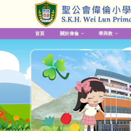
首頁
關於偉倫
學與教
更改放學接送模式及早退須知
關於熱帶氣旋，持續大雨及雷暴事宜
校園預防傳染病措施安排