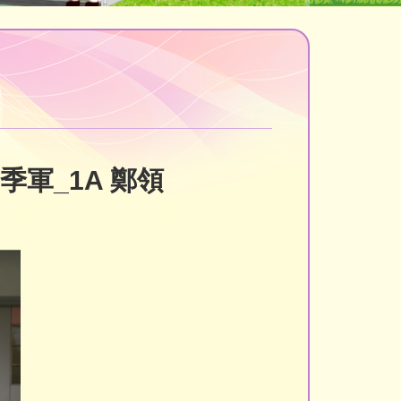
季軍_1A 鄭領