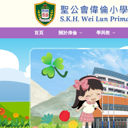
首頁
關於偉倫
學與教
更改放學接送模式及早退須知
關於熱帶氣旋，持續大雨及雷暴事宜
校園預防傳染病措施安排