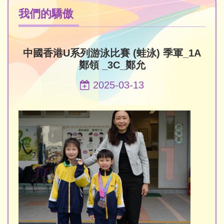
我們的驕傲
中國香港U系列游泳比賽 (蛙泳) 季軍_1A
鄭領 _3C_鄭允
2025-03-13