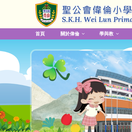
首頁
關於偉倫
學與教
更改放學接送模式及早退須知
關於熱帶氣旋，持續大雨及雷暴事宜
校園預防傳染病措施安排