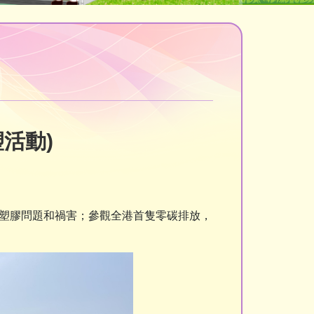
活動)
塑膠問題和禍害；參觀全港首隻零碳排放，