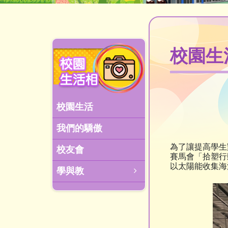
校園生
校園生活
我們的驕傲
為了讓提高學生
校友會
賽馬會「拾塑行
以太陽能收集海
學與教