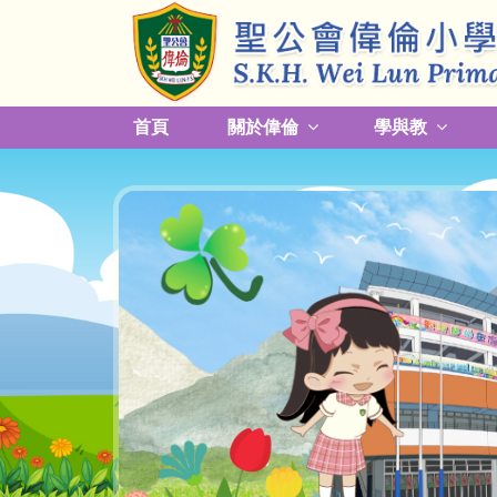
首頁
關於偉倫
學與教
更改放學接送模式及早退須知
關於熱帶氣旋，持續大雨及雷暴事宜
校園預防傳染病措施安排