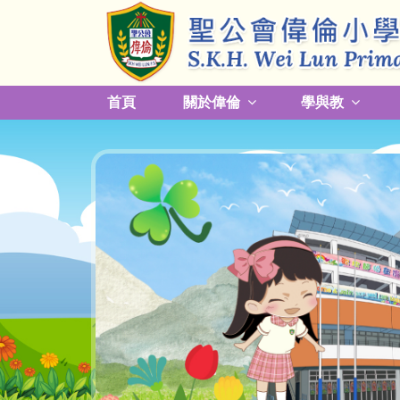
首頁
關於偉倫
學與教
更改放學接送模式及早退須知
關於熱帶氣旋，持續大雨及雷暴事宜
校園預防傳染病措施安排