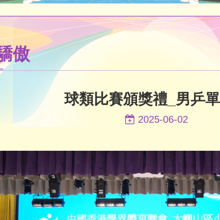
驕傲
球類比賽頒獎禮_男乒
2025-06-02