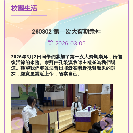
校園生活
260302 第一次大齋期崇拜
2026-03-06
2026年3月2日同學們參加了第一次大齋期崇拜，預備
復活節的來臨。崇拜由孔繁漢牧師主禮並為我們講
道。期望我們能效法昔日耶穌在曠野抵禦魔鬼的試
探，願意更親近上帝，省察自己。