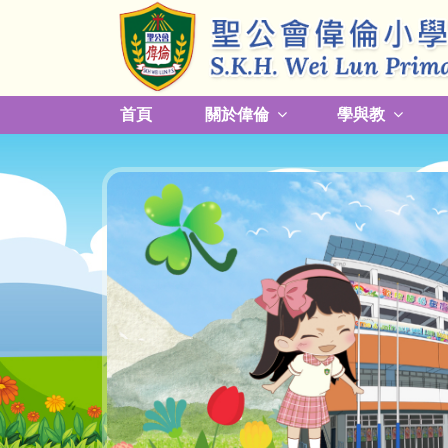
首頁
關於偉倫
學與教
更改放學接送模式及早退須知
關於熱帶氣旋，持續大雨及雷暴事宜
校園預防傳染病措施安排