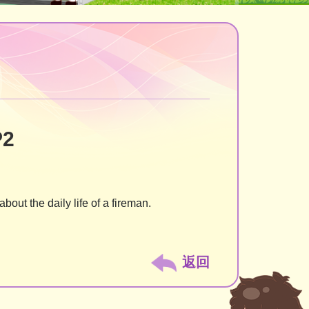
P2
bout the daily life of a fireman.
返回