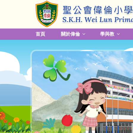
首頁
關於偉倫
學與教
更改放學接送模式及早退須知
關於熱帶氣旋，持續大雨及雷暴事宜
校園預防傳染病措施安排