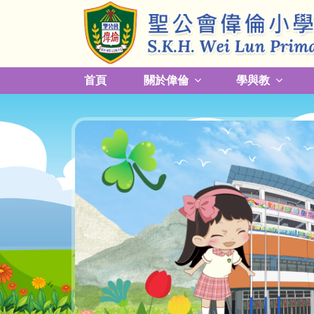
首頁
關於偉倫
學與教
更改放學接送模式及早退須知
關於熱帶氣旋，持續大雨及雷暴事宜
校園預防傳染病措施安排