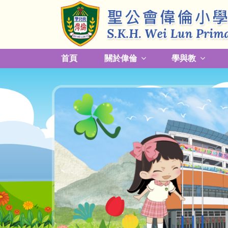
首頁
關於偉倫
學與教
更改放學接送模式及早退須知
關於熱帶氣旋，持續大雨及雷暴事宜
校園預防傳染病措施安排