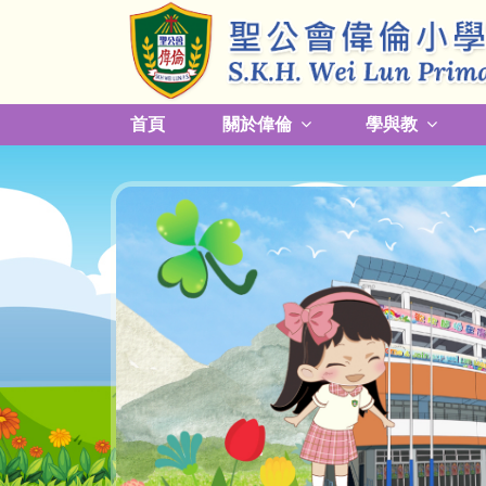
首頁
關於偉倫
學與教
更改放學接送模式及早退須知
關於熱帶氣旋，持續大雨及雷暴事宜
校園預防傳染病措施安排