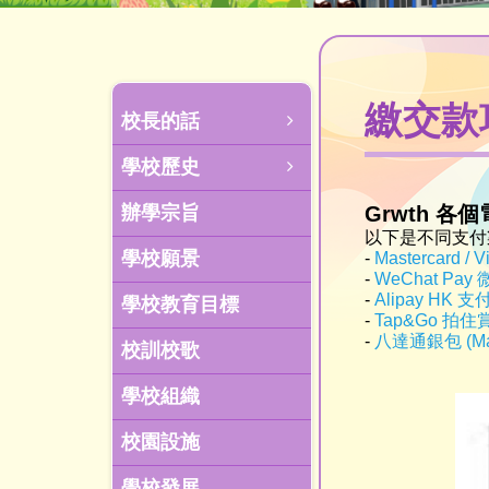
繳交款
校長的話
學校歷史
辦學宗旨
Grwth 
以下是不同支付
學校願景
-
Mastercard /
-
WeChat Pa
-
Alipay HK 
學校教育目標
-
Tap&Go 拍住
-
八達通銀包 (Mas
校訓校歌
學校組織
校園設施
學校發展