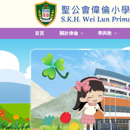
首頁
關於偉倫
學與教
更改放學接送模式及早退須知
關於熱帶氣旋，持續大雨及雷暴事宜
校園預防傳染病措施安排