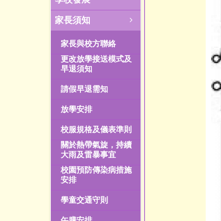
家長須知
家長與校方聯絡
更改放學接送模式及
早退須知
請假早退需知
放學安排
校服規格及儀表準則
關於熱帶氣旋，持續
大雨及雷暴事宜
校園預防傳染病措施
安排
學童交通守則
午膳安排