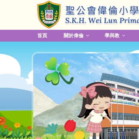
首頁
關於偉倫
學與教
更改放學接送模式及早退須知
關於熱帶氣旋，持續大雨及雷暴事宜
校園預防傳染病措施安排