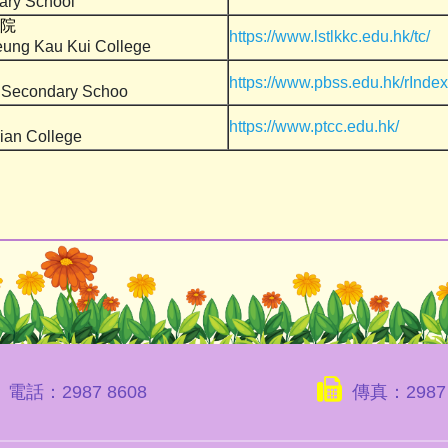
ary School
院
https://www.lstlkkc.edu.hk/tc/
eung Kau Kui College
https://www.pbss.edu.hk/rIndex
 Secondary Schoo
https://www.ptcc.edu.hk/
ian College
電話：2987 8608
傳真：2987 