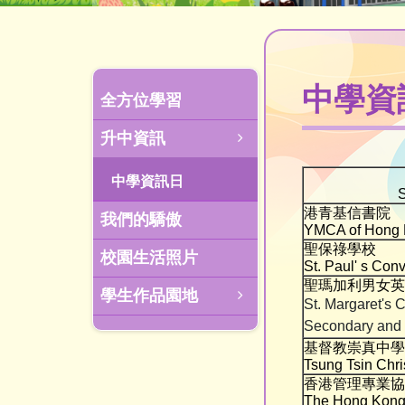
中學資
全方位學習
升中資訊
中學資訊日
港青基信書院
我們的驕傲
YMCA of Hong K
聖保祿學校
校園生活照片
St. Paul' s Con
聖瑪加利男女英
學生作品園地
St. Margaret's 
Secondary and 
基督教崇真中學
Tsung Tsin Chr
香港管理專業協
The Hong Kong