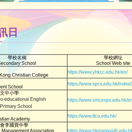
訊日
學校名稱
學校網址
Secondary School
School Web site
https://www.yhkcc.edu.hk/en/
ong Christian College
https://www.spcs.edu.hk/index
vent School
文中小學
Co-educational English
https://www.smcesps.edu.hk/en
Primary School
https://www.ttca.edu.hk/
istian Academy
會李國寶中學
 Management Association
https://www.hkmadavidli.edu.h