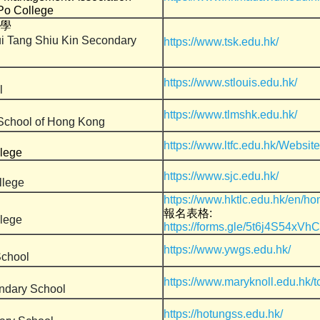
Po College
學
 Tang Shiu Kin Secondary
https://www.tsk.edu.hk/
https://www.stlouis.edu.hk/
l
https://www.tlmshk.edu.hk/
 School of Hong Kong
https://www.ltfc.edu.hk/Website
llege
https://www.sjc.edu.hk/
llege
https://www.hktlc.edu.hk/en/ho
報名表格:
llege
https://forms.gle/5t6j4S54xVh
https://www.ywgs.edu.hk/
School
https://www.maryknoll.edu.hk/tc
ndary School
https://hotungss.edu.hk/