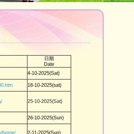
日期
Date
4-10-2025(Sat)
00.htm
18-10-2025(sat)
25-10-2025(Sat)
/
26-10-2025(Sun)
k/home/
2-11-2025(Sun)