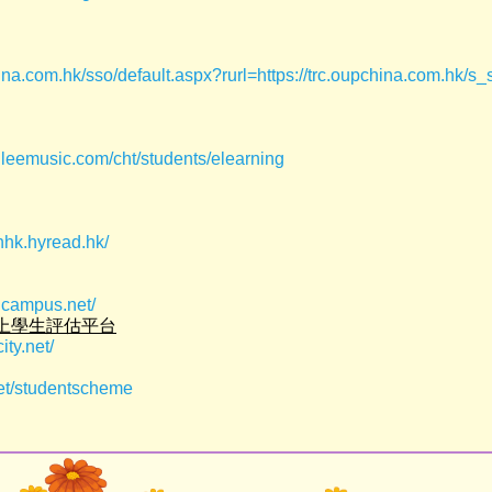
china.com.hk/sso/default.aspx?rurl=https://trc.oupchina.com.h
gleemusic.com/cht/students/elearning
nhk.hyread.hk/
lcampus.net/
ity網上學生評估平台
ity.net/
et/studentscheme