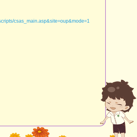
k/s_scripts/csas_main.asp&site=oup&mode=1