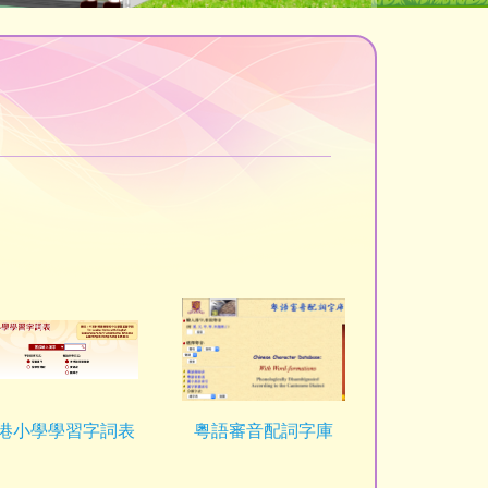
港小學學習字詞表
粵語審音配詞字庫