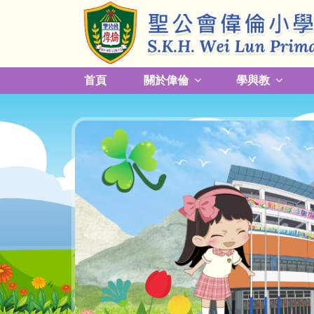
首頁
關於偉倫
學與教
更改放學接送模式及早退須知
關於熱帶氣旋，持續大雨及雷暴事宜
校園預防傳染病措施安排