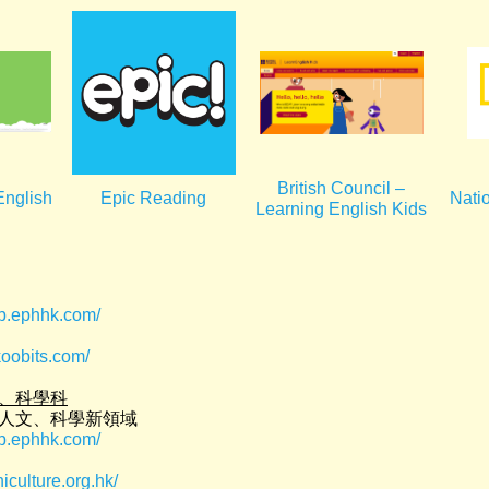
British Council –
English
Epic Reading
Nati
Learning English Kids
eb.ephhk.com/
koobits.com/
、科學科
人文、科學新領域
eb.ephhk.com/
chiculture.org.hk/