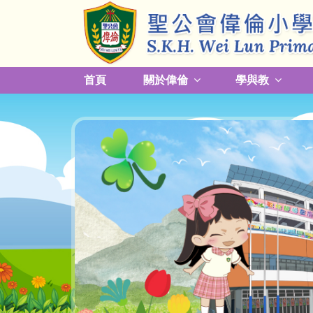
首頁
關於偉倫
學與教
更改放學接送模式及早退須知
關於熱帶氣旋，持續大雨及雷暴事宜
校園預防傳染病措施安排