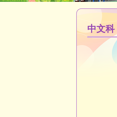
中文科
校園生活
我們的驕傲
校友會
學與教