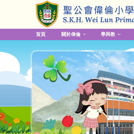
首頁
關於偉倫
學與教
更改放學接送模式及早退須知
關於熱帶氣旋，持續大雨及雷暴事宜
校園預防傳染病措施安排