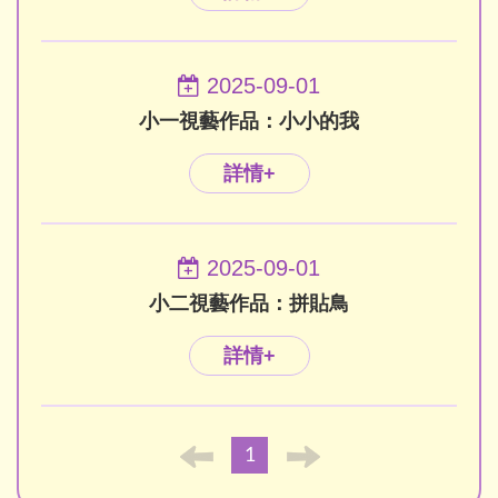
2025-09-01
小一視藝作品：小小的我
詳情+
2025-09-01
小二視藝作品：拼貼鳥
詳情+
1