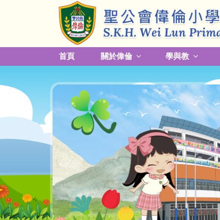
首頁
關於偉倫
學與教
更改放學接送模式及早退須知
關於熱帶氣旋，持續大雨及雷暴事宜
校園預防傳染病措施安排