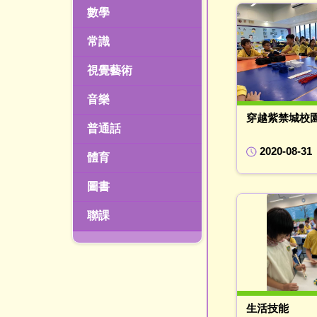
數學
常識
視覺藝術
音樂
穿越紫禁城校
普通話
2020-08-31
體育
圖書
聯課
生活技能